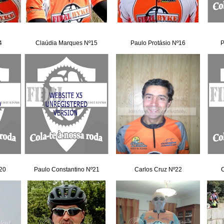
4
Claúdia Marques Nº15
Paulo Protásio Nº16
P
º20
Paulo Constantino Nº21
Carlos Cruz Nº22
C