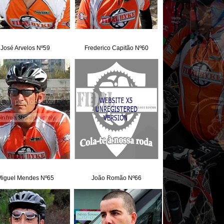
José Arvelos Nº59
Frederico Capitão Nº60
iguel Mendes Nº65
João Romão Nº66