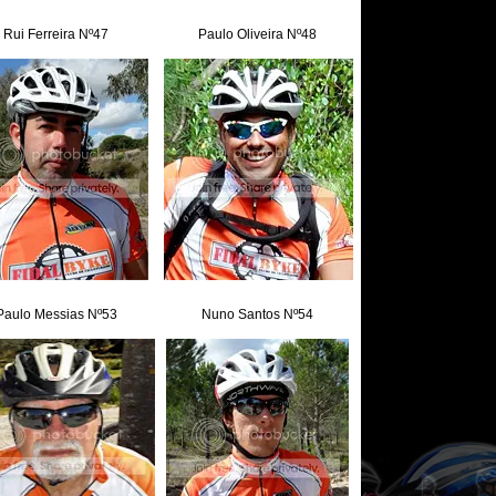
Rui Ferreira Nº47
Paulo Oliveira Nº48
Paulo Messias Nº53
Nuno Santos Nº54