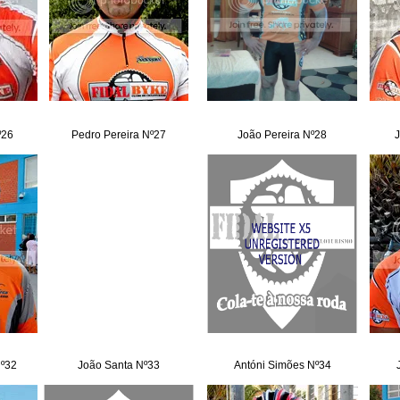
º26
Pedro Pereira Nº27
João Pereira Nº28
J
Nº32
João Santa Nº33
Antóni Simões Nº34