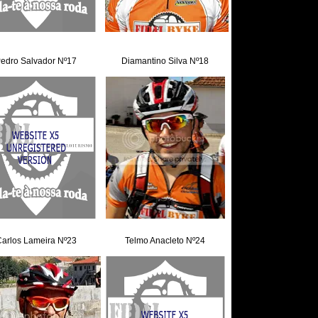
edro Salvador Nº17
Diamantino Silva Nº18
arlos Lameira Nº23
Telmo Anacleto Nº24