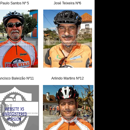
Paulo Santos Nº 5
José Teixeira Nº6
ancisco Baleizão Nº11
Arlindo Martins Nº12