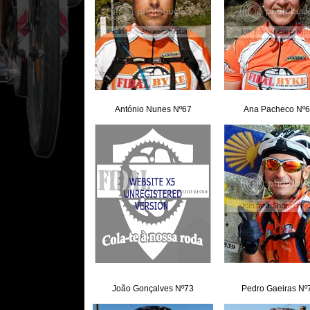
António Nunes Nº67
Ana Pacheco Nº
João Gonçalves Nº73
Pedro Gaeiras Nº