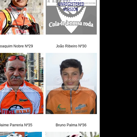
oaquim Nobre Nº29
João Ribeiro Nº30
Jaime Parreria Nº35
Bruno Palma Nº36