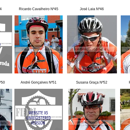
4
Ricardo Cavalheiro Nº45
José Laia Nº46
º50
André Gonçalves Nº51
Susana Graça Nº52