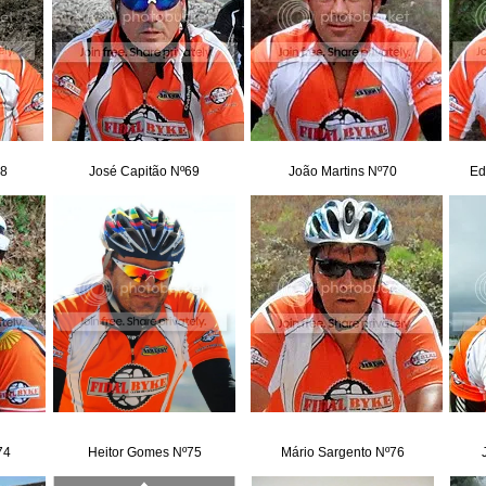
68
José Capitão Nº69
João Martins Nº70
Ed
74
Heitor Gomes Nº75
Mário Sargento Nº76