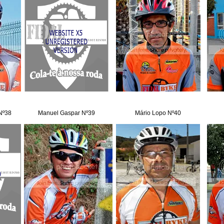
Nº38
Manuel Gaspar Nº39
Mário Lopo Nº40