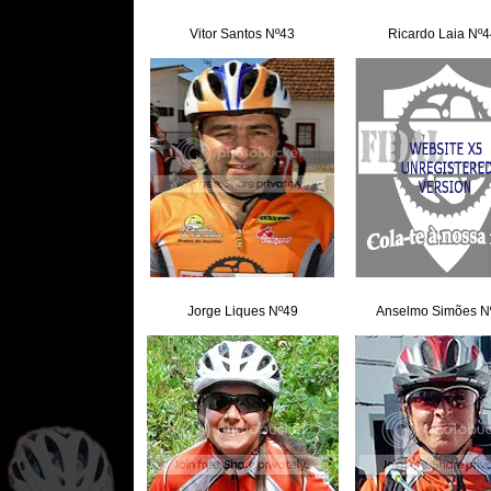
Vitor Santos Nº43
Ricardo Laia Nº4
Jorge Liques Nº49
Anselmo Simões N