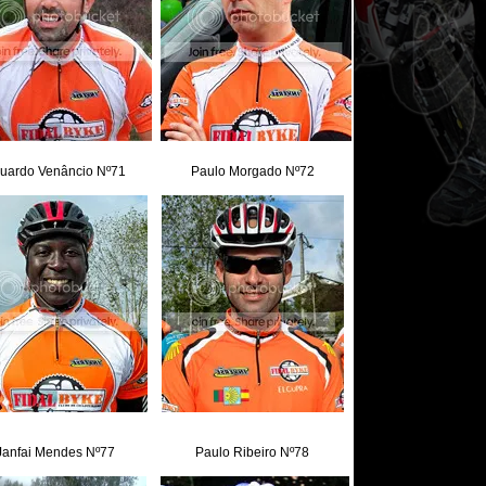
uardo Venâncio Nº71
Paulo Morgado Nº72
Janfai Mendes Nº77
Paulo Ribeiro Nº78