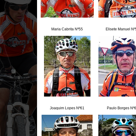
Maria Cabrita Nº55
Elisete Manuel Nº
Joaquim Lopes Nº61
Paulo Borges Nº