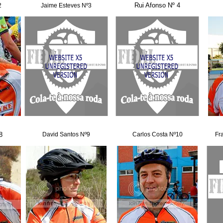
Rui Afonso Nº 4
2
Jaime Esteves Nº3
8
David Santos Nº9
Carlos Costa Nº10
Fr