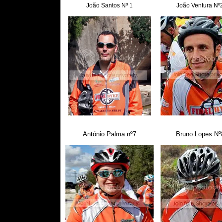
João Santos Nº 1
João Ventura Nº
António Palma nº7
Bruno Lopes Nº